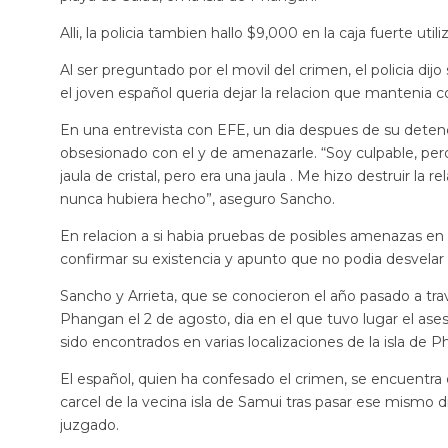
Alli, la policia tambien hallo $9,000 en la caja fuerte uti
Al ser preguntado por el movil del crimen, el policia d
el joven español queria dejar la relacion que mantenia 
En una entrevista con EFE, un dia despues de su detenc
obsesionado con el y de amenazarle. “Soy culpable, per
jaula de cristal, pero era una jaula . Me hizo destruir la
nunca hubiera hecho”, aseguro Sancho.
En relacion a si habia pruebas de posibles amenazas en 
confirmar su existencia y apunto que no podia desvelar
Sancho y Arrieta, que se conocieron el año pasado a t
Phangan el 2 de agosto, dia en el que tuvo lugar el ase
sido encontrados en varias localizaciones de la isla de P
El español, quien ha confesado el crimen, se encuentra d
carcel de la vecina isla de Samui tras pasar ese mismo d
juzgado.