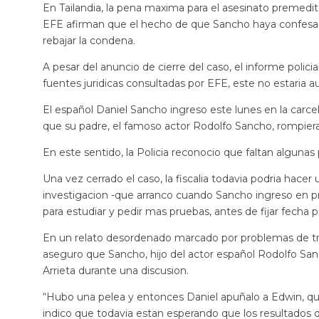
En Tailandia, la pena maxima para el asesinato premedita
EFE afirman que el hecho de que Sancho haya confesado
rebajar la condena.
A pesar del anuncio de cierre del caso, el informe policia
fuentes juridicas consultadas por EFE, este no estaria 
El español Daniel Sancho ingreso este lunes en la carcel
que su padre, el famoso actor Rodolfo Sancho, rompiera 
En este sentido, la Policia reconocio que faltan algunas
Una vez cerrado el caso, la fiscalia todavia podria hacer u
investigacion -que arranco cuando Sancho ingreso en pri
para estudiar y pedir mas pruebas, antes de fijar fecha par
En un relato desordenado marcado por problemas de tra
aseguro que Sancho, hijo del actor español Rodolfo San
Arrieta durante una discusion.
“Hubo una pelea y entonces Daniel apuñalo a Edwin, quie
indico que todavia estan esperando que los resultados d