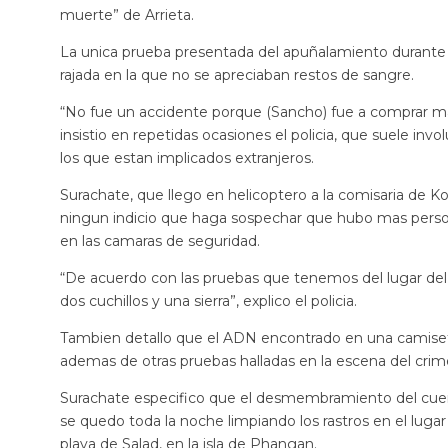
muerte” de Arrieta.
La unica prueba presentada del apuñalamiento durante 
rajada en la que no se apreciaban restos de sangre.
“No fue un accidente porque (Sancho) fue a comprar mate
insistio en repetidas ocasiones el policia, que suele in
los que estan implicados extranjeros.
Surachate, que llego en helicoptero a la comisaria de
ningun indicio que haga sospechar que hubo mas person
en las camaras de seguridad.
“De acuerdo con las pruebas que tenemos del lugar del
dos cuchillos y una sierra”, explico el policia.
Tambien detallo que el ADN encontrado en una camiset
ademas de otras pruebas halladas en la escena del crim
Surachate especifico que el desmembramiento del cuer
se quedo toda la noche limpiando los rastros en el lugar
playa de Salad, en la isla de Phangan.