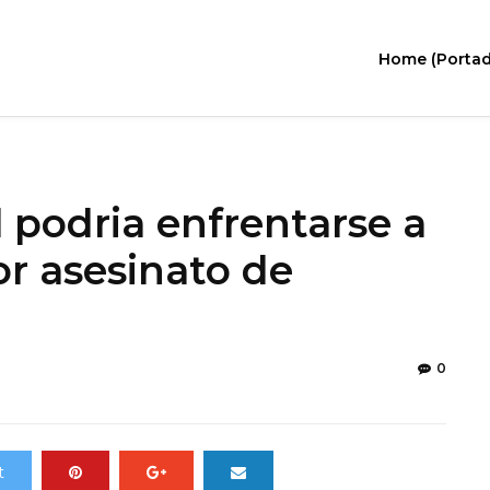
Home (Portad
l podria enfrentarse a
r asesinato de
0
t