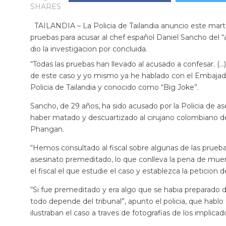
SHARES
TAILANDIA – La Policia de Tailandia anuncio este mart
pruebas para acusar al chef español Daniel Sancho del 
dio la investigacion por concluida.
“Todas las pruebas han llevado al acusado a confesar. (…
de este caso y yo mismo ya he hablado con el Embajado
Policia de Tailandia y conocido como “Big Joke”.
Sancho, de 29 años, ha sido acusado por la Policia de
haber matado y descuartizado al cirujano colombiano de 
Phangan.
“Hemos consultado al fiscal sobre algunas de las prueb
asesinato premeditado, lo que conlleva la pena de muert
el fiscal el que estudie el caso y establezca la peticion d
“Si fue premeditado y era algo que se habia preparado
todo depende del tribunal”, apunto el policia, que habl
ilustraban el caso a traves de fotografias de los implicado