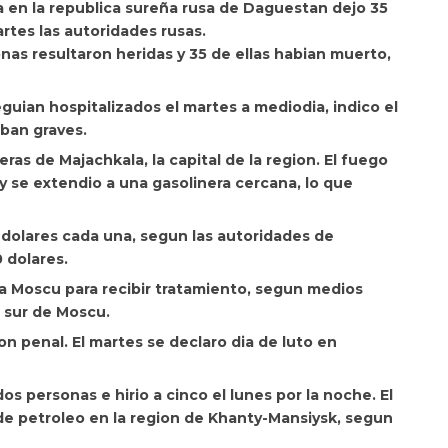
a
en la republica sureña rusa de Daguestan dejo 35
rtes las autoridades rusas.
onas resultaron heridas y 35 de ellas habian muerto,
seguian hospitalizados el martes a mediodia, indico el
aban graves.
eras de Majachkala, la capital de la region. El fuego
 se extendio a una gasolinera cercana, lo que
0 dolares cada una, segun las autoridades de
 dolares.
 a Moscu para recibir tratamiento, segun medios
l sur de Moscu.
on penal. El martes se declaro dia de luto en
os personas e hirio a cinco el lunes por la noche. El
 de petroleo en la region de Khanty-Mansiysk, segun