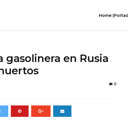
Home (Portad
 gasolinera en Rusia
muertos
0
t