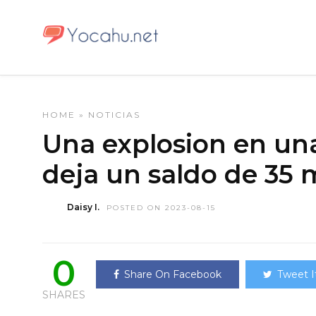
HOME
»
NOTICIAS
Una explosion en una
deja un saldo de 35 
Daisy I.
POSTED ON 2023-08-15
0
Share On Facebook
Tweet I
SHARES