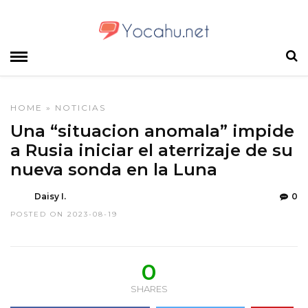
HOME
»
NOTICIAS
Una “situacion anomala” impide
a Rusia iniciar el aterrizaje de su
nueva sonda en la Luna
Daisy I.
0
POSTED ON 2023-08-19
0
SHARES