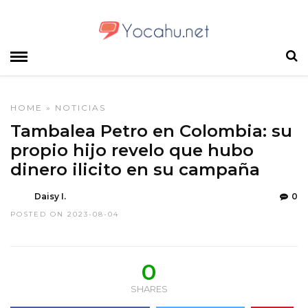
HOME
»
NOTICIAS
Tambalea Petro en Colombia: su
propio hijo revelo que hubo
dinero ilicito en su campaña
Daisy I.
0
POSTED ON 2023-08-04
0
SHARES