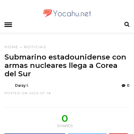
HOME
»
NOTICIAS
Submarino estadounidense con
armas nucleares llega a Corea
del Sur
Daisy I.
0
POSTED ON 2023-07-18
0
SHARES