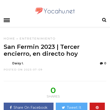
HOME
»
ENTRETENIMIENTO
San Fermin 2023 | Tercer
encierro, en directo hoy
Daisy I.
0
POSTED ON 2023-07-09
0
SHARES
Share On Facebook
Tweet It