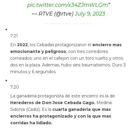
pic.twitter.com/x34ZJmWLGm
“
— RTVE (@rtve)
July 9, 2023
7:21
En
2022
, los Cebadas protagonizaron el
encierro mas
emocionante y peligroso
, con tres corredores
corneados: uno en el callejon con un toro vuelto y otros
dos en la plaza. Ademas, hubo seis traumatismos. Duro 3
minutos y 6 segundos.
7:20
La ganaderia protagonista de este encierro es la de
Herederos de Don Jose Cebada Gago.
Medina
Sidonia (Cadiz). Es la
cuarta ganaderia que mas
encierros ha protagonizado y con la que mas
corridas ha lidiado.