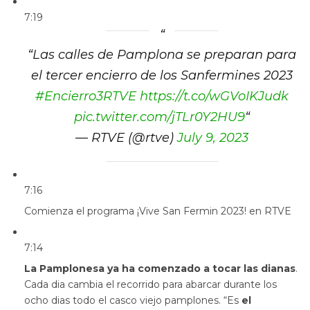
7:19
“
Las calles de Pamplona se preparan para
el tercer encierro de los Sanfermines 2023
#Encierro3RTVE
https://t.co/wGVoIKJudk
pic.twitter.com/jTLr0Y2HU9
“
— RTVE (@rtve)
July 9, 2023
7:16
Comienza el programa ¡Vive San Fermin 2023! en RTVE
7:14
La Pamplonesa ya ha comenzado a tocar las dianas
.
Cada dia cambia el recorrido para abarcar durante los
ocho dias todo el casco viejo pamplones. “Es
el