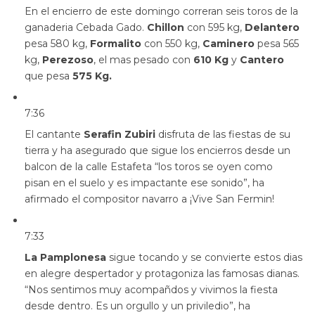
En el encierro de este domingo correran seis toros de la
ganaderia Cebada Gado.
Chillon
con 595 kg,
Delantero
pesa 580 kg,
Formalito
con 550 kg,
Caminero
pesa 565
kg,
Perezoso
, el mas pesado con
610 Kg
y
Cantero
que pesa
575 Kg.
7:36
El cantante
Serafin Zubiri
disfruta de las fiestas de su
tierra y ha asegurado que sigue los encierros desde un
balcon de la calle Estafeta “los toros se oyen como
pisan en el suelo y es impactante ese sonido”, ha
afirmado el compositor navarro a ¡Vive San Fermin!
7:33
La Pamplonesa
sigue tocando y se convierte estos dias
en alegre despertador y protagoniza las famosas dianas.
“Nos sentimos muy acompañdos y vivimos la fiesta
desde dentro. Es un orgullo y un priviledio”, ha