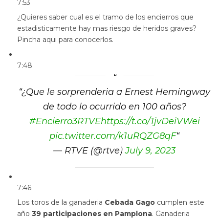
7:53
¿Quieres saber cual es el tramo de los encierros que
estadisticamente hay mas riesgo de heridos graves?
Pincha aqui para conocerlos.
7:48
“
¿Que le sorprenderia a Ernest Hemingway
de todo lo ocurrido en 100 años?
#Encierro3RTVE
https://t.co/1jvDeiVWei
pic.twitter.com/k1uRQZG8qF
“
— RTVE (@rtve)
July 9, 2023
7:46
Los toros de la ganaderia
Cebada Gago
cumplen este
año
39 participaciones en Pamplona
. Ganaderia