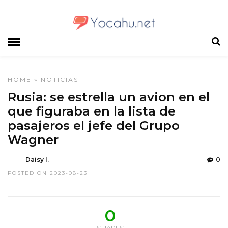
HOME
»
NOTICIAS
Rusia: se estrella un avion en el
que figuraba en la lista de
pasajeros el jefe del Grupo
Wagner
Daisy I.
0
POSTED ON 2023-08-23
0