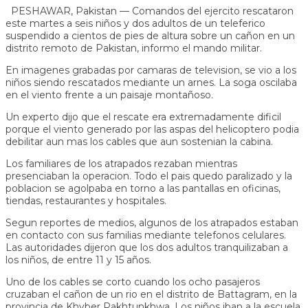
PESHAWAR, Pakistan — Comandos del ejercito rescataron
este martes a seis niños y dos adultos de un teleferico
suspendido a cientos de pies de altura sobre un cañon en un
distrito remoto de Pakistan, informo el mando militar.
En imagenes grabadas por camaras de television, se vio a los
niños siendo rescatados mediante un arnes. La soga oscilaba
en el viento frente a un paisaje montañoso.
Un experto dijo que el rescate era extremadamente dificil
porque el viento generado por las aspas del helicoptero podia
debilitar aun mas los cables que aun sostenian la cabina.
Los familiares de los atrapados rezaban mientras
presenciaban la operacion. Todo el pais quedo paralizado y la
poblacion se agolpaba en torno a las pantallas en oficinas,
tiendas, restaurantes y hospitales.
Segun reportes de medios, algunos de los atrapados estaban
en contacto con sus familias mediante telefonos celulares.
Las autoridades dijeron que los dos adultos tranquilizaban a
los niños, de entre 11 y 15 años.
Uno de los cables se corto cuando los ocho pasajeros
cruzaban el cañon de un rio en el distrito de Battagram, en la
provincia de Khyber Pakhtunkhwa. Los niños iban a la escuela.