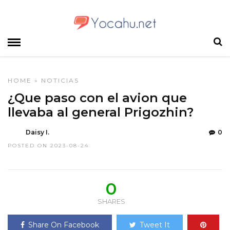
HOME
»
NOTICIAS
¿Que paso con el avion que
llevaba al general Prigozhin?
Daisy I.
0
POSTED ON 2023-08-24
0
SHARES
Share On Facebook
Tweet It