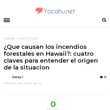
HOME
»
NOTICIAS
¿Que causan los incendios
forestales en Hawaii?: cuatro
claves para entender el origen
de la situacion
Daisy I.
0
POSTED ON 2023-08-10
0