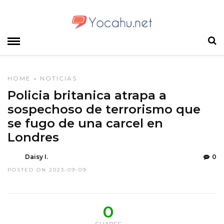
HOME
»
NOTICIAS
Policia britanica atrapa a
sospechoso de terrorismo que
se fugo de una carcel en
Londres
Daisy I.
0
POSTED ON 2023-09-09
0