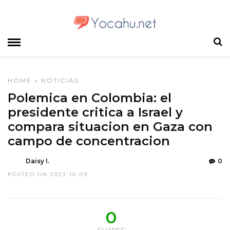
HOME
»
NOTICIAS
Polemica en Colombia: el
presidente critica a Israel y
compara situacion en Gaza con
campo de concentracion
Daisy I.
0
POSTED ON 2023-10-09
0