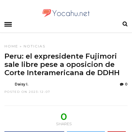
HOME
»
NOTICIAS
Peru: el expresidente Fujimori
sale libre pese a oposicion de
Corte Interamericana de DDHH
Daisy I.
0
POSTED ON 2023-12-07
0
SHARES