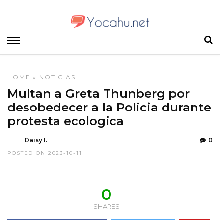
HOME
»
NOTICIAS
Multan a Greta Thunberg por
desobedecer a la Policia durante
protesta ecologica
Daisy I.
0
POSTED ON 2023-10-11
0
SHARES