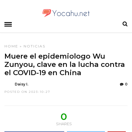
HOME
»
NOTICIAS
Muere el epidemiologo Wu
Zunyou, clave en la lucha contra
el COVID-19 en China
Daisy I.
0
POSTED ON 2023-10-27
0
SHARES