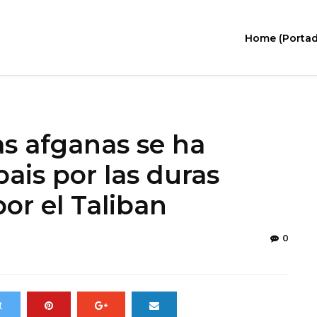
Home (Portad
as afganas se ha
ais por las duras
or el Taliban
0
t