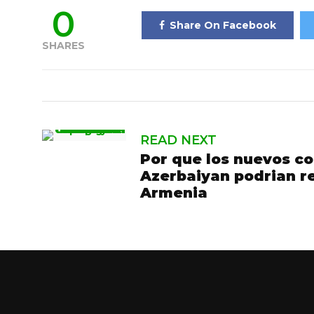
0
Share On Facebook
SHARES
READ NEXT
Por que los nuevos c
Azerbaiyan podrian re
Armenia