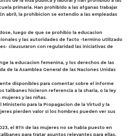
tos de la vida publica y laboral y han prohibido a las
uela primaria. Han prohibido a las afganas trabajar
 abril, la prohibicion se extendio a las empleadas
dose, luego de que se prohibio la educacion
ionales y las autoridades de facto
-termino utilizado
es- clausuraron con regularidad las iniciativas de
inge la educacion femenina, y los derechos de las
da de la
Asamblea General de las Naciones Unidas
ente disponibles para comentar sobre el informe
 talibanes hicieron referencia a la sharia, o la ley
s mujeres y las niñas.
inisterio para la Propagacion de la Virtud y la
ujeres pierden valor si los hombres pueden ver sus
2023, el 81% de las mujeres no se habia puesto en
alibanes para tratar asuntos relevantes para ellas.