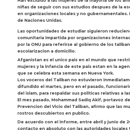
Han excluido a las mujeres de la mayoria de los ambi
niñas de seguir con sus estudios despues de la esc
en organizaciones locales y no gubernamentales. En
de Naciones Unidas.
Las oportunidades de estudiar siguieron reducien
comunitaria impartida por organizaciones internac
por la ONU para referirse al gobierno de los taliban
escolarizacion a domicilio.
Afganistan es el unico pais en el mundo que restr
mujeres y la infancia de este pais estan en la agen
que se celebra esta semana en Nueva York.
Los voceros del Taliban no estuvieron inmediatam
difundido el martes, pero en el pasado, funcionarios
del islam, para respaldar sus politicas relativas a la
El mes pasado, Mohammad Sadiq Akif, portavoz del M
Prevencion del Vicio del Taliban, afirmo que las m
rostros descubiertos en publico.
De acuerdo con el informe, entre abril y junio de 
contacto en absoluto con las autoridades locales t