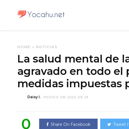
HOME
»
NOTICIAS
La salud mental de l
agravado en todo el p
medidas impuestas p
Daisy I.
POSTED ON 2023-09-19
0
Share On Facebook
Tweet I