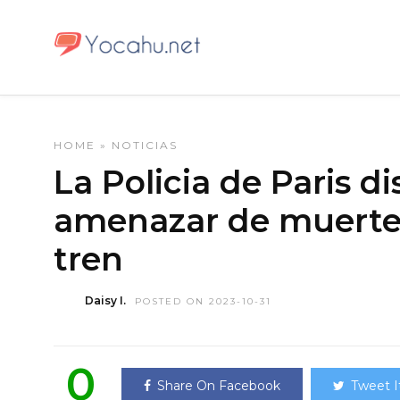
HOME
»
NOTICIAS
La Policia de Paris d
amenazar de muerte 
tren
Daisy I.
POSTED ON 2023-10-31
0
Share On Facebook
Tweet I