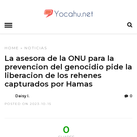
HOME
»
NOTICIAS
La asesora de la ONU para la
prevencion del genocidio pide la
liberacion de los rehenes
capturados por Hamas
Daisy I.
0
POSTED ON 2023-10-15
0