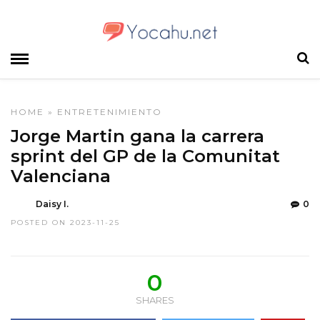
HOME
»
ENTRETENIMIENTO
Jorge Martin gana la carrera
sprint del GP de la Comunitat
Valenciana
Daisy I.
0
POSTED ON 2023-11-25
0
SHARES