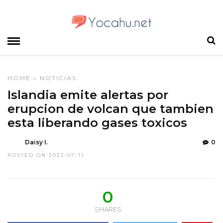
HOME
»
NOTICIAS
Islandia emite alertas por
erupcion de volcan que tambien
esta liberando gases toxicos
Daisy I.
0
POSTED ON 2023-07-11
0
SHARES