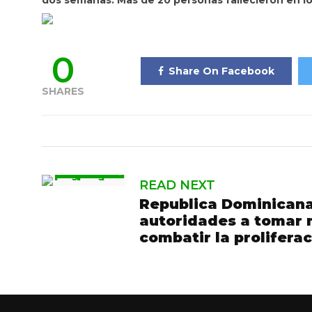
dos semanas. Mas de 20 personas fallecieron en l
0
Share On Facebook
SHARES
READ NEXT
Republica Dominicana
autoridades a tomar 
combatir la prolifera