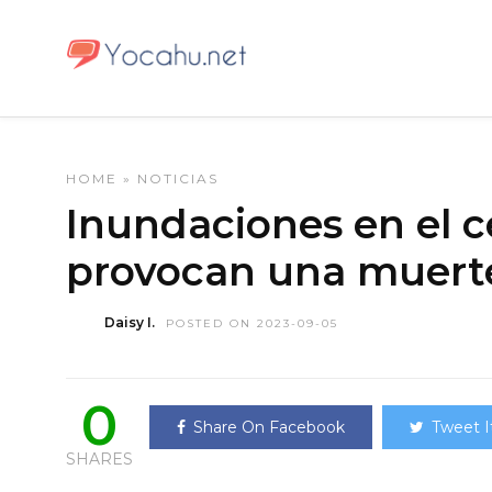
HOME
»
NOTICIAS
Inundaciones en el c
provocan una muert
Daisy I.
POSTED ON 2023-09-05
0
Share On Facebook
Tweet I
SHARES