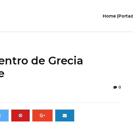
Home (Portad
entro de Grecia
e
0
t