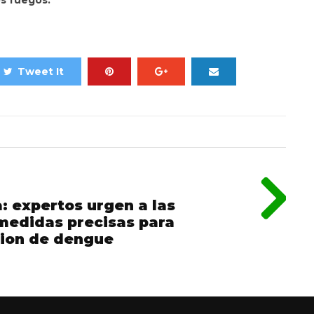
os fuegos.
Tweet It
: expertos urgen a las
medidas precisas para
cion de dengue