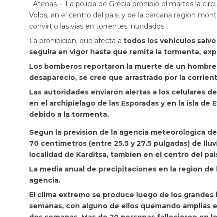
Atenas— La policia de Grecia prohibio el martes la circu
Volos, en el centro del pais, y de la cercana region m
convirtio las vias en torrentes inundados.
La prohibicion, que afecta a
todos los vehiculos salvo
seguira en vigor hasta que remita la tormenta, expli
Los bomberos reportaron la muerte de un hombre e
desaparecio, se cree que arrastrado por la corrient
Las autoridades enviaron alertas a los celulares de
en el archipielago de las Esporadas y en la isla de Ev
debido a la tormenta.
Segun la prevision de la agencia meteorologica de G
70 centimetros (entre 25.5 y 27.5 pulgadas) de lluv
localidad de Karditsa, tambien en el centro del pai
La media anual de precipitaciones en la region de l
agencia.
El clima extremo se produce luego de los grandes i
semanas, con alguno de ellos quemando amplias ex