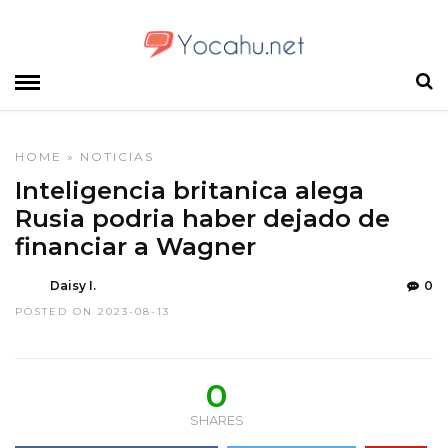
HOME
»
NOTICIAS
Inteligencia britanica alega
Rusia podria haber dejado de
financiar a Wagner
Daisy I.
0
POSTED ON 2023-08-13
0
SHARES