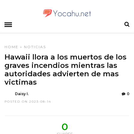
HOME
»
NOTICIAS
Hawaii llora a los muertos de los
graves incendios mientras las
autoridades advierten de mas
victimas
Daisy I.
0
POSTED ON 2023-08-14
0