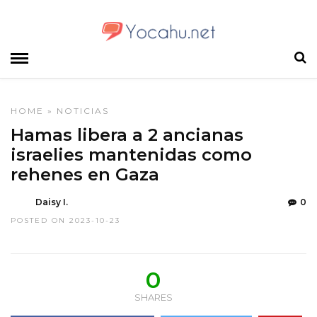
HOME
»
NOTICIAS
Hamas libera a 2 ancianas
israelies mantenidas como
rehenes en Gaza
Daisy I.
0
POSTED ON 2023-10-23
0
SHARES