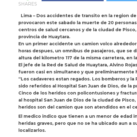
SHARES
Lima – Dos accidentes de transito en la region de
provocaron este sabado
la muerte de 20 personas 
centros de salud cercanos y de la ciudad de Pisco,
provincia de Huaytara.
En un primer accidente un camion volco alrededor de
horas despues, un omnibus de pasajeros, que se dir
altura del kilometro 117 de la misma carretera, en 
El jefe de la Red de Salud de Huaytara,
Alvino Roja
fueron casi en simultaneo y que preliminarmente 
“Los cadaveres estan regados. Los bomberos y la P
sido referidos al Hospital San Juan de Dios, de la pr
Cinco de los heridos con policontusiones y fractu
al hospital San Juan de Dios de la ciudad de Pisco,
heridos son del camion que son atendidos en el ce
El medico indico que tienen a un menor de edad i
heridas graves, pero que no se ha ubicado aun a sus
localizarlos.