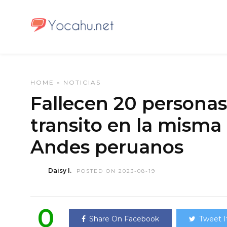
HOME
»
NOTICIAS
Fallecen 20 personas
transito en la misma 
Andes peruanos
Daisy I.
POSTED ON 2023-08-19
0
Share On Facebook
Tweet I