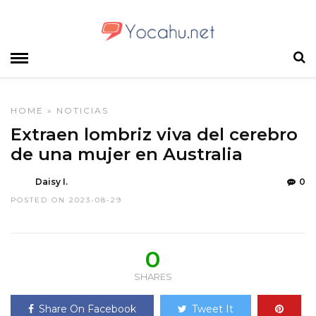
HOME
»
NOTICIAS
Extraen lombriz viva del cerebro
de una mujer en Australia
Daisy I.
0
POSTED ON 2023-08-29
0
SHARES
Share On Facebook
Tweet It