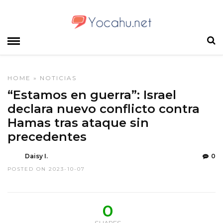
HOME
»
NOTICIAS
“Estamos en guerra”: Israel
declara nuevo conflicto contra
Hamas tras ataque sin
precedentes
Daisy I.
0
POSTED ON 2023-10-07
0