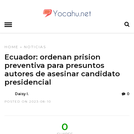
HOME
»
NOTICIAS
Ecuador: ordenan prision
preventiva para presuntos
autores de asesinar candidato
presidencial
Daisy I.
0
POSTED ON 2023-08-10
0