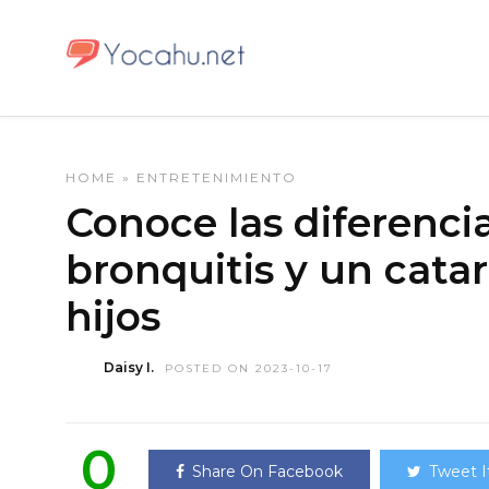
HOME
»
ENTRETENIMIENTO
Conoce las diferenci
bronquitis y un catar
hijos
Daisy I.
POSTED ON 2023-10-17
0
Share On Facebook
Tweet I