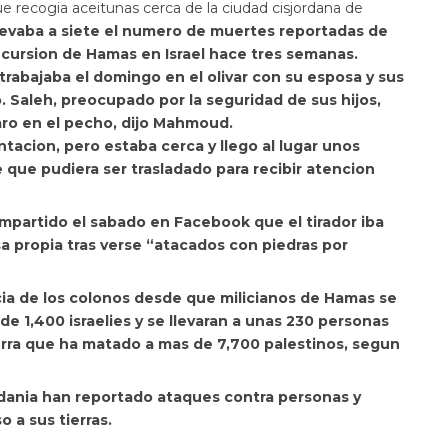
ue recogia aceitunas cerca de la ciudad cisjordana de
levaba a siete el numero de muertes reportadas de
ncursion de Hamas en Israel
hace tres semanas.
, trabajaba el domingo en el olivar con su esposa y sus
. Saleh, preocupado por la seguridad de sus hijos,
aro en el pecho, dijo Mahmoud.
acion, pero estaba cerca y llego al lugar unos
que pudiera ser trasladado para recibir atencion
mpartido el sabado en Facebook que el tirador iba
a propia tras verse “atacados con piedras por
cia de los colonos desde que milicianos de Hamas se
 de 1,400 israelies y se llevaran a unas 230 personas
ra que ha matado a mas de 7,700 palestinos, segun
rdania han reportado ataques contra personas y
 a sus tierras.