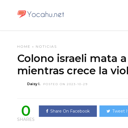
HOME
»
NOTICIAS
Colono israeli mata 
mientras crece la vio
Daisy I.
POSTED ON 2023-10-29
0
Share On Facebook
Tweet I
SHARES