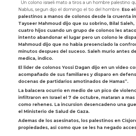
Un colono israeli mato a tiros a un hombre palestino q
Nablus, segun dijo el domingo el tio del hombre.
Eso e
palestinos a manos de colonos desde la cruenta
i
Tayseer Mahmoud dijo que su sobrino,
Bilal Saleh
cuatro hijos cuando
un grupo de colonos les ataco
intento abandonar el lugar pero un colono le disp
Mahmoud dijo que no habia presenciado la confront
minutos despues del suceso. Saleh murio antes de 
medica, indico.
El lider de colonos
Yossi Dagan dijo en un video co
acompañado de sus familiares y
disparo en defens
docenas de partidarios amotinados de Hamas”.
La balacera ocurrio en medio de un pico de violen
infiltraron en Israel el 7 de octubre, mataran a mas
como rehenes. La incursion desencadeno una guer
el Ministerio de Salud de Gaza.
Ademas de los asesinatos, los palestinos en Cisjo
propiedades, asi como que se les ha negado acceso