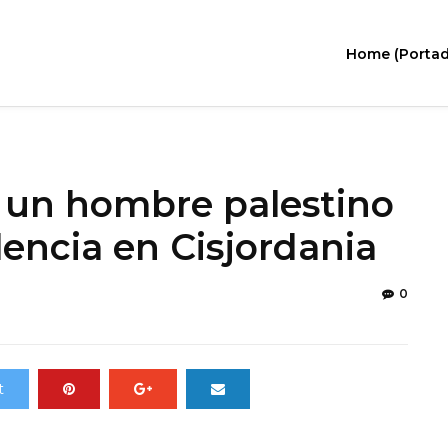
Home (Portad
a un hombre palestino
lencia en Cisjordania
0
t