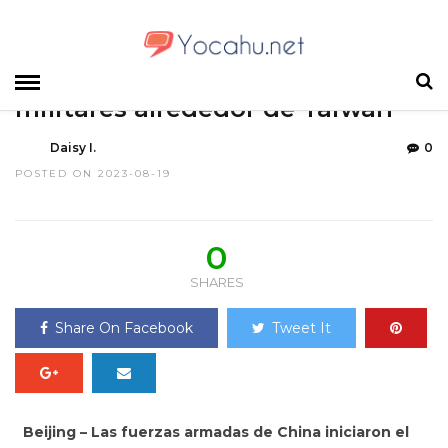
HOME
»
NOTICIAS
China comienza ejercicios
militares alrededor de Taiwan
Daisy I.
0
POSTED ON 2023-08-19
0
SHARES
Share On Facebook
Tweet It
Beijing – Las fuerzas armadas de China iniciaron el