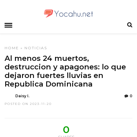
HOME
»
NOTICIAS
Al menos 24 muertos,
destruccion y apagones: lo que
dejaron fuertes lluvias en
Republica Dominicana
Daisy I.
0
POSTED ON 2023-11-20
0