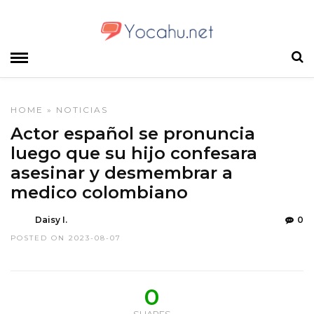
HOME
»
NOTICIAS
Actor español se pronuncia
luego que su hijo confesara
asesinar y desmembrar a
medico colombiano
Daisy I.
0
POSTED ON 2023-08-07
0