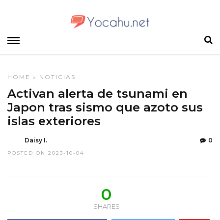
HOME
»
NOTICIAS
Activan alerta de tsunami en
Japon tras sismo que azoto sus
islas exteriores
Daisy I.
0
POSTED ON 2023-10-04
0
SHARES